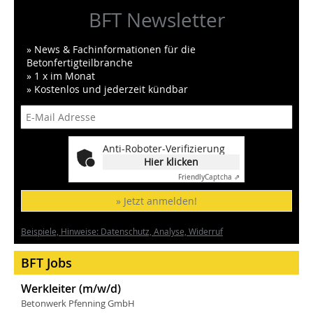
BFT Newsletter
» News & Fachinformationen für die
Betonfertigteilbranche
» 1 x im Monat
» Kostenlos und jederzeit kündbar
Anti-Roboter-Verifizierung
Hier klicken
Friendly
Captcha ⇗
» Jetzt anmelden!
Beispiele, Hinweise: Datenschutz, Analyse, Widerruf
BFT Jobs
Werkleiter (m/w/d)
Betonwerk Pfenning GmbH