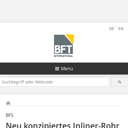
DE
EN
Menü
BFS
Neu konzipiertes Inliner-Rohr