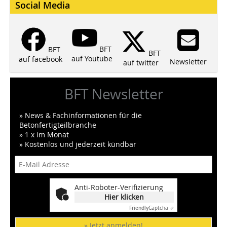
Social Media
BFT
BFT
BFT
auf Youtube
auf facebook
Newsletter
auf twitter
BFT Newsletter
» News & Fachinformationen für die
Betonfertigteilbranche
» 1 x im Monat
» Kostenlos und jederzeit kündbar
Anti-Roboter-Verifizierung
Hier klicken
Friendly
Captcha ⇗
» Jetzt anmelden!