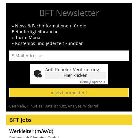
BFT Newsletter
» News & Fachinformationen für die
Betonfertigteilbranche
» 1 x im Monat
» Kostenlos und jederzeit kündbar
Anti-Roboter-Verifizierung
Hier klicken
Friendly
Captcha ⇗
» Jetzt anmelden!
Beispiele, Hinweise: Datenschutz, Analyse, Widerruf
BFT Jobs
Werkleiter (m/w/d)
Betonwerk Pfenning GmbH