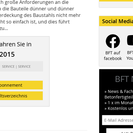
 auch große Anforderungen an die
 die Bauteile dünner und dünner
erdeckung des Baustahls nicht mehr
Social Medi
t so einfach ist, und dies führt
u...
ahren Sie in
BF
/2015
BFT auf
Yo
facebook
: SERVICE | SERVICE
BFT 
bonnement
» News & Fach
ltsverzeichnis
Betonfertigte
» 1 x im Mona
» Kostenlos u