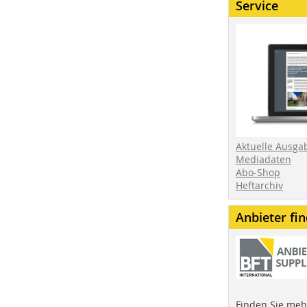
Service
Aktuelle Ausga
Mediadaten
Abo-Shop
Heftarchiv
Anbieter fi
Finden Sie mehr