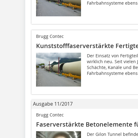
Fahrbahnsysteme ebenso
Brugg Contec
Kunststofffaserverstärkte Fertigt
Der Einsatz von Fertigtei
wirklich neu. Seit vielen
Schächte, Kanäle und Bef
Fahrbahnsysteme ebenso
Ausgabe 11/2017
Brugg Contec
Faserverstärkte Betonelemente fü
Der Gilon Tunnel befind