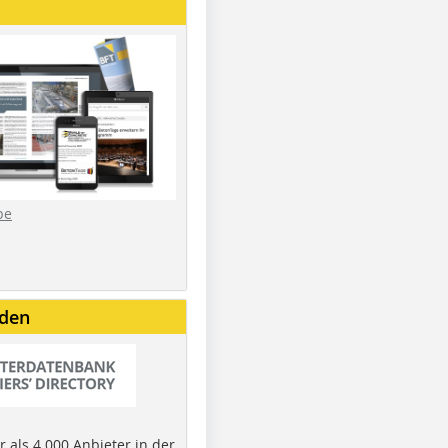
be
nden
 als 4.000 Anbieter in der