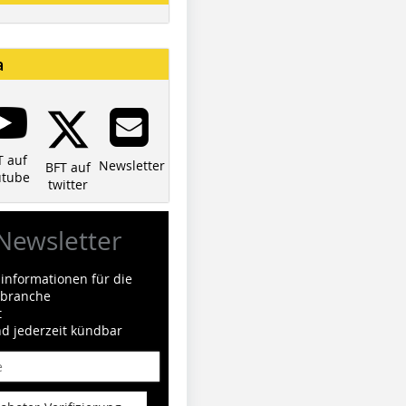
a
T auf
Newsletter
BFT auf
utube
twitter
Newsletter
informationen für die
ilbranche
t
nd jederzeit kündbar