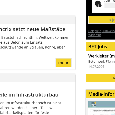
Anti-R
» J
crix setzt neue Maßstäbe
Beispiele, Hinweis
Widerruf
r Bau­stoff schlechthin. Weltweit kommen
le aus Beton zum Einsatz.
BFT Jobs
schutzwände an Straßen, Rohre, aber
Werkleiter (m
Betonwerk Pfen
mehr
14.07.2026
Media-Info
ile im ­Infrastrukturbau
len im Infrastrukturbereich ist nicht
 Jahren werden kleinere Teile wie
ahrbarkeitsplatten für feste