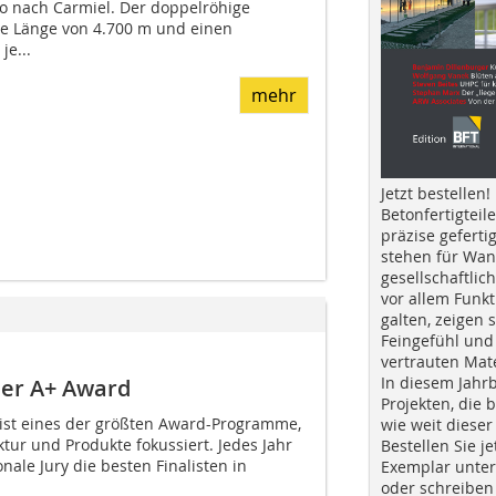
o nach Carmiel. Der doppelröhige
ne Länge von 4.700 m und einen
e...
mehr
Jetzt bestellen!
Betonfertigteil
präzise geferti
stehen für Wan
gesellschaftlic
vor allem Funkt
galten, zeigen s
Feingefühl und
vertrauten Mat
In diesem Jahr
zer A+ Award
Projekten, die 
 ist eines der größten Award-Programme,
wie weit dieser
ktur und Produkte fokussiert. Jedes Jahr
Bestellen Sie je
nale Jury die besten Finalisten in
Exemplar unte
oder schreiben 