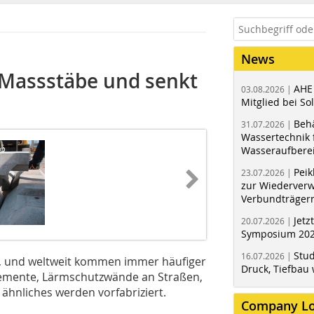
News
 Massstäbe und senkt
AHE
03.08.2026 |
Mitglied bei Sol
Behä
31.07.2026 |
Wassertechnik f
Wasseraufbere
Peik
23.07.2026 |
zur Wiederver
Verbundträger
Jetz
20.07.2026 |
Symposium 202
Stud
16.07.2026 |
n, und weltweit kommen immer häufiger
Druck, Tiefbau 
elemente, Lärmschutzwände an Straßen,
ähnliches werden vorfabriziert.
Company L