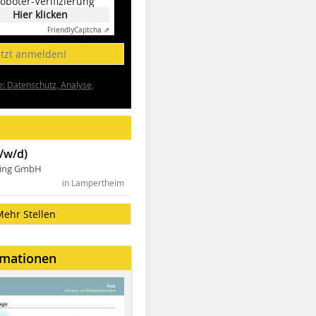
oboter-Verifizierung
Hier klicken
Friendly
Captcha ⇗
etzt anmelden!
e: Datenschutz, Analyse,
/w/d)
ning GmbH
in Lampertheim
Mehr Stellen
rmationen