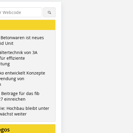
 Betonwaren ist neues
id Unit
ltertechnik von 3A
ür effiziente
itung
ko entwickelt Konzepte
wendung von
n
t Beiträge für das fib
7 einreichen
ie: Hochbau bleibt unter
wächst weiter
ogos