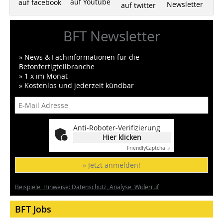
auf Youtube
auf facebook
Newsletter
auf twitter
BFT Newsletter
» News & Fachinformationen für die
Betonfertigteilbranche
» 1 x im Monat
» Kostenlos und jederzeit kündbar
Anti-Roboter-Verifizierung
Hier klicken
Friendly
Captcha ⇗
» Jetzt anmelden!
Beispiele, Hinweise: Datenschutz, Analyse, Widerruf
BFT Jobs