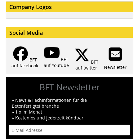
Company Logos
Social Media
BFT
BFT
BFT
auf Youtube
auf facebook
Newsletter
auf twitter
BFT Newsletter
» News & Fachinformationen für die
Betonfertigteilbranche
» 1 x im Monat
» Kostenlos und jederzeit kündbar