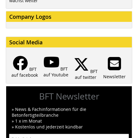
wächst weiter
Company Logos
Social Media
BFT
BFT
BFT
auf Youtube
auf facebook
Newsletter
auf twitter
BFT Newsletter
» News & Fachinformationen für die
Betonfertigteilbranche
» 1 x im Monat
» Kostenlos und jederzeit kündbar