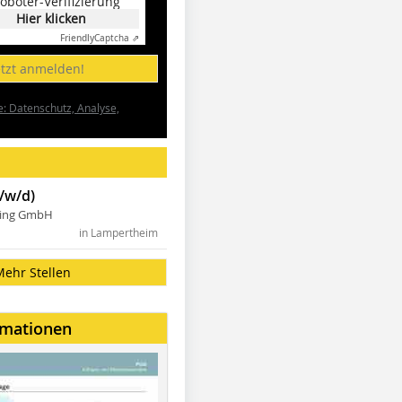
oboter-Verifizierung
Hier klicken
Friendly
Captcha ⇗
etzt anmelden!
e: Datenschutz, Analyse,
/w/d)
ning GmbH
in Lampertheim
Mehr Stellen
rmationen