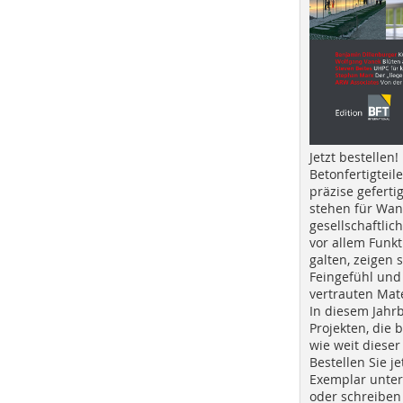
Jetzt bestellen!
Betonfertigteil
präzise geferti
stehen für Wan
gesellschaftlic
vor allem Funkt
galten, zeigen s
Feingefühl und
vertrauten Mat
In diesem Jahr
Projekten, die 
wie weit dieser
Bestellen Sie je
Exemplar unte
oder schreiben 