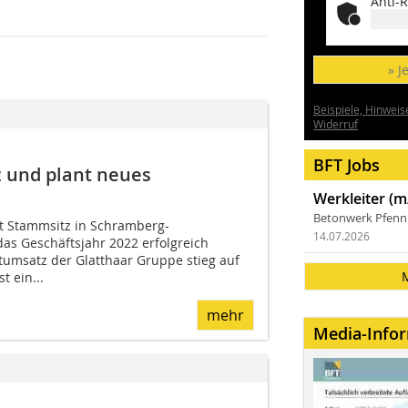
Anti-R
» J
Beispiele, Hinweis
Widerruf
BFT Jobs
z und plant neues
Werkleiter (m
Betonwerk Pfen
t Stammsitz in Schramberg-
14.07.2026
s Geschäftsjahr 2022 erfolgreich
umsatz der Glatthaar Gruppe stieg auf
t ein...
mehr
Media-Info