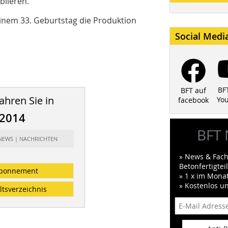
blieren.“
inem 33. Geburtstag die Produktion
Social Medi
BF
BFT auf
ahren Sie in
Yo
facebook
/2014
BFT 
 NEWS | NACHRICHTEN
» News & Fach
Betonfertigte
bonnement
» 1 x im Mona
» Kostenlos u
ltsverzeichnis