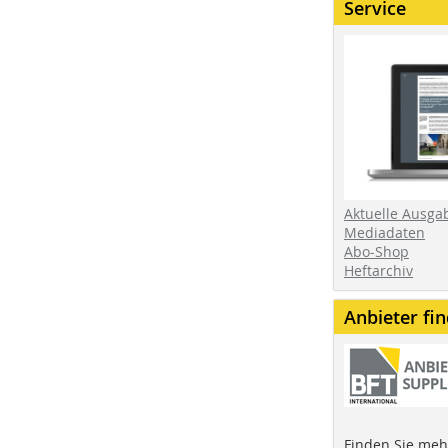
Service
Aktuelle Ausga
Mediadaten
Abo-Shop
Heftarchiv
Anbieter fi
Finden Sie mehr