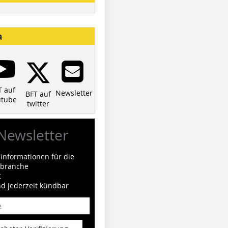
a
T auf
Newsletter
BFT auf
utube
twitter
Newsletter
informationen für die
ilbranche
t
nd jederzeit kündbar