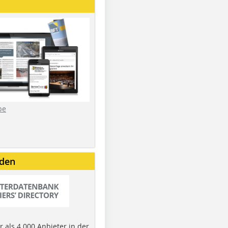
be
nden
 als 4.000 Anbieter in der