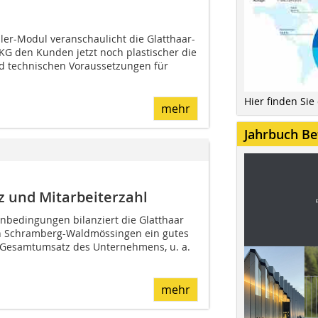
r-Mo­dul veranschaulicht die Glatt­haar-
KG den Kunden jetzt noch plastischer die
d technischen Voraussetzungen für
Hier finden Sie
mehr
Jahrbuch Be
z und Mitarbeiterzahl
nbedingungen bilanziert die Glatthaar
n Schramberg-Waldmössingen ein gutes
r Gesamtumsatz des Unternehmens, u. a.
mehr