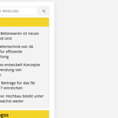
 Betonwaren ist neues
id Unit
ltertechnik von 3A
ür effiziente
itung
ko entwickelt Konzepte
wendung von
n
t Beiträge für das fib
7 einreichen
ie: Hochbau bleibt unter
wächst weiter
ogos