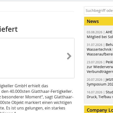
News
iefert
AHE
03.08.2026 |
Mitglied bei Sol
Behä
31.07.2026 |
Wassertechnik f
Wasseraufbere
Peik
23.07.2026 |
zur Wiederver
Verbundträger
Jetz
20.07.2026 |
Symposium 202
igkeller GmbH erhielt das
en 40.000sten Glatthaar-Fertigkeller.
Stud
16.07.2026 |
z besonderer Moment“, sagt Glatthaar-
Druck, Tiefbau 
00ste Objekt markiert einen wichtigen
e. Es ist uns gelungen, ein starkes
Company L