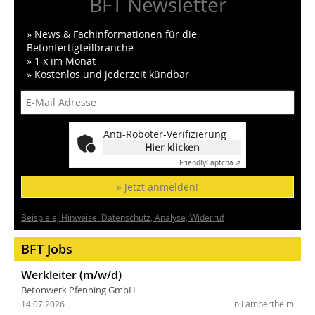
BFT Newsletter
» News & Fachinformationen für die
Betonfertigteilbranche
» 1 x im Monat
» Kostenlos und jederzeit kündbar
Anti-Roboter-Verifizierung
Hier klicken
Friendly
Captcha ⇗
» Jetzt anmelden!
Beispiele, Hinweise: Datenschutz, Analyse, Widerruf
BFT Jobs
Werkleiter (m/w/d)
Betonwerk Pfenning GmbH
14.07.2026
in Lampertheim