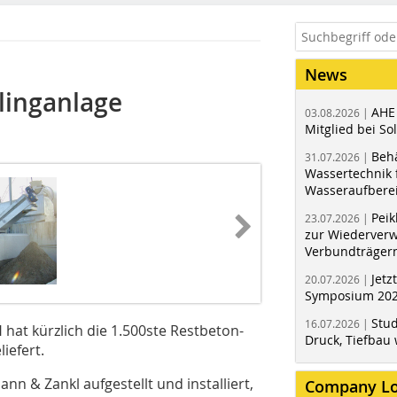
News
linganlage
AHE
03.08.2026 |
Mitglied bei Sol
Behä
31.07.2026 |
Wassertechnik f
Wasseraufbere
Peik
23.07.2026 |
zur Wiederver
Verbundträger
Jetz
20.07.2026 |
Symposium 202
Stud
16.07.2026 |
at kürzlich die 1.500ste Restbeton-
Druck, Tiefbau 
iefert.
n & Zankl aufgestellt und installiert,
Company L