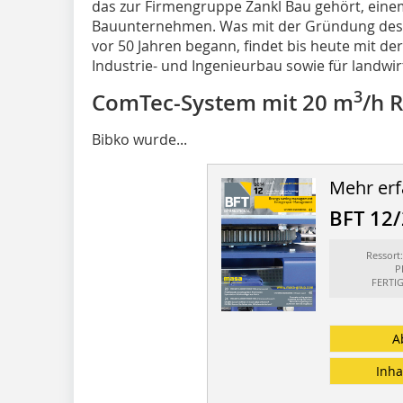
das zur Firmengruppe Zankl Bau gehört, einem
Bauunternehmen. Was mit der Gründung des B
vor 50 Jahren begann, findet bis heute mit de
Industrie- und Ingenieurbau sowie für landwir
3
ComTec-System mit 20 m
/h 
Bibko wurde...
Mehr erf
BFT 12
Ressor
P
FERTI
A
Inha