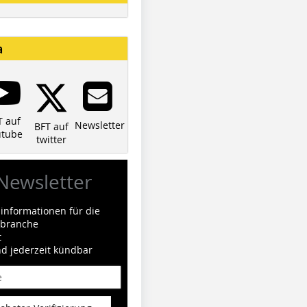
a
T auf
Newsletter
BFT auf
utube
twitter
Newsletter
informationen für die
ilbranche
t
nd jederzeit kündbar