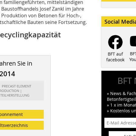
 familiengeführten, mittelständigen
austoffhandels Josef Zankl im Jahre
r Produktion von Betonen für Hoch-,
Social Medi
tschaftliche Bauten seine Fortsetzung.
Recyclingkapazität
BF
BFT auf
Yo
facebook
ahren Sie in
/2014
BFT 
t: PRECAST ELEMENT
RODUCTION |
» News & Fach
GTEILHERSTELLUNG
Betonfertigte
» 1 x im Mona
» Kostenlos u
bonnement
ltsverzeichnis