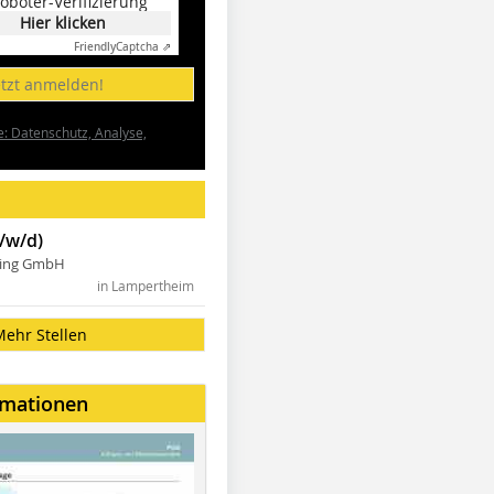
oboter-Verifizierung
Hier klicken
Friendly
Captcha ⇗
etzt anmelden!
e: Datenschutz, Analyse,
/w/d)
ning GmbH
in Lampertheim
Mehr Stellen
rmationen