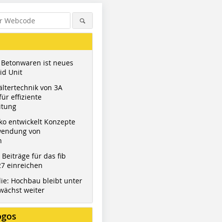
 Betonwaren ist neues
id Unit
ltertechnik von 3A
ür effiziente
itung
ko entwickelt Konzepte
wendung von
n
t Beiträge für das fib
7 einreichen
ie: Hochbau bleibt unter
wächst weiter
ogos