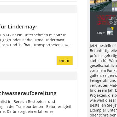
für Lindermayr
o.KG ist ein Unternehmen mit Sitz in
1 gegründet ist die Firma Lindermayr
Hoch- und Tiefbau, Transportbeton sowie
Jetzt bestellen!
Betonfertigteil
präzise geferti
mehr
stehen für Wan
gesellschaftlic
vor allem Funkt
galten, zeigen s
Feingefühl und
vertrauten Mat
In diesem Jahr
schwasseraufbereitung
Projekten, die 
wie weit dieser
ialist im Bereich Restbeton- und
Bestellen Sie je
 in der Transportbeton-, Betonfertigteil-
Exemplar unte
e. Dafür sorgt ein erfahrenes,
oder schreiben 
.