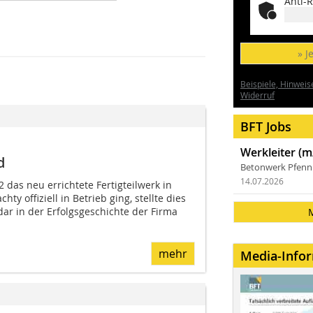
Anti-R
» J
Beispiele, Hinweis
Widerruf
BFT Jobs
Werkleiter (m
d
Betonwerk Pfen
14.07.2026
das neu errichtete Fertigteilwerk in
ty offiziell in Betrieb ging, stellte dies
ar in der Erfolgsgeschichte der Firma
mehr
Media-Info