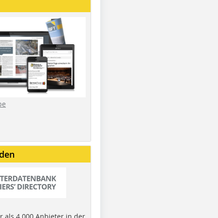
be
nden
 als 4.000 Anbieter in der