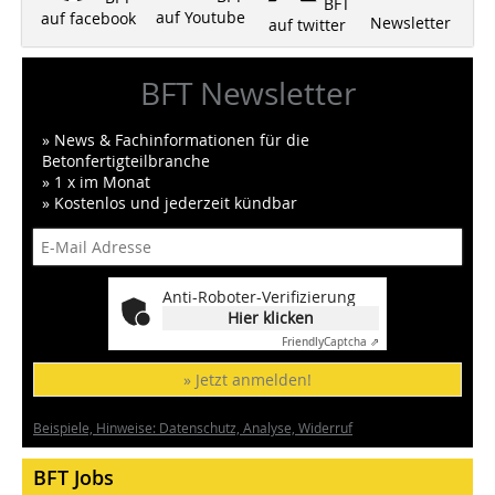
BFT
auf Youtube
auf facebook
Newsletter
auf twitter
BFT Newsletter
» News & Fachinformationen für die
Betonfertigteilbranche
» 1 x im Monat
» Kostenlos und jederzeit kündbar
Anti-Roboter-Verifizierung
Hier klicken
Friendly
Captcha ⇗
» Jetzt anmelden!
Beispiele, Hinweise: Datenschutz, Analyse, Widerruf
BFT Jobs