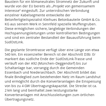
Baustein für ein klimaneutrales Stromnetz der Zukunft und
wurde von der EU bereits als „Projekt von gemeinsamem
Interesse“ eingestuft. Zur unterirdischen Verbindung
einzelner Kabelsegmente entwickelte der
Betonfertigteilspezialist Kleihues Betonbauteile GmbH & Co.
KG aus seinem Werk in Sennfeld spezielle Muffengruben.
Diese ermöglichen sichere, langlebige Verbindungen der
Hochspannungsleitungen unter kontrollierten Bedingungen
und sind ein zentraler Bestandteil der Bauausführung beim
SüdOstLink.
Die geplante Stromtrasse verfügt über eine Länge von etwa
540 km. Ein essenzieller Bereich ist der Abschnitt D3b: Er
markiert das südliche Ende der SüdOstLink-Trasse und
verläuft von der A92 (München–Deggendorf) bis zur
Schaltanlage Isar, vorrangig durch die Gemeinden
Essenbach und Niederaichbach. Der Abschnitt bildet das
finale Bindeglied zum bestehenden Netz im Raum Landshut
und ermöglicht durch die Konverteranlagen die Einspeisung
von bis zu 4 GW Übertragungskapazität. Die Strecke ist ca.
2 km lang und beinhaltet zwei leistungsstarke
Konverteranlagen mit Anschlussleitungen zum örtlichen
Übertragungsnetz.