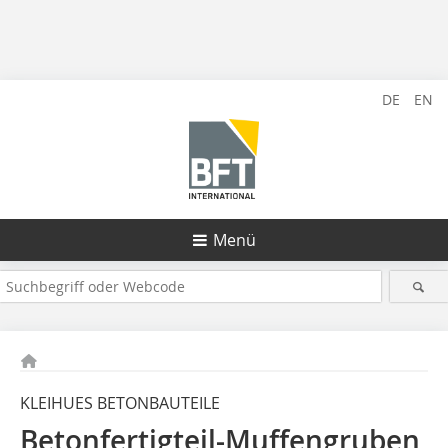
DE
EN
Menü
KLEIHUES BETONBAUTEILE
Betonfertigteil-Muffengruben