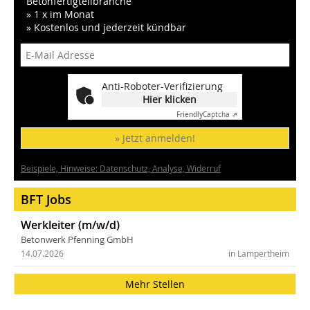
Betonfertigteilbranche
» 1 x im Monat
» Kostenlos und jederzeit kündbar
Anti-Roboter-Verifizierung
Hier klicken
Friendly
Captcha ⇗
» Jetzt anmelden!
Beispiele, Hinweise: Datenschutz, Analyse, Widerruf
BFT Jobs
Werkleiter (m/w/d)
Betonwerk Pfenning GmbH
14.07.2026
in Lampertheim
Mehr Stellen