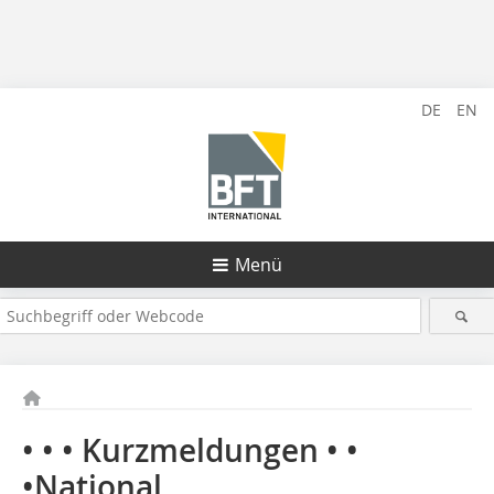
DE
EN
Menü
• • • Kurzmeldungen • •
•National