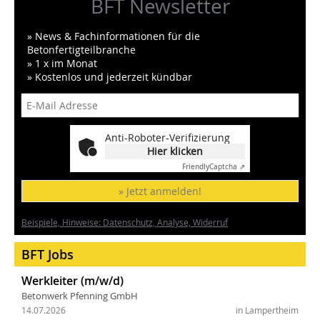
BFT Newsletter
» News & Fachinformationen für die
Betonfertigteilbranche
» 1 x im Monat
» Kostenlos und jederzeit kündbar
Anti-Roboter-Verifizierung
Hier klicken
Friendly
Captcha ⇗
» Jetzt anmelden!
Beispiele, Hinweise: Datenschutz, Analyse, Widerruf
BFT Jobs
Werkleiter (m/w/d)
Betonwerk Pfenning GmbH
14.07.2026
in Lampertheim