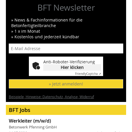
BFT Newsletter
» News & Fachinformationen für die
Betonfertigteilbranche
» 1 x im Monat
» Kostenlos und jederzeit kündbar
Anti-Roboter-Verifizierung
Hier klicken
Friendly
Captcha ⇗
» Jetzt anmelden!
Beispiele, Hinweise: Datenschutz, Analyse, Widerruf
BFT Jobs
Werkleiter (m/w/d)
Betonwerk Pfenning GmbH