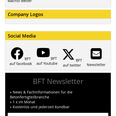
wächst weiter
Company Logos
Social Media
BFT
BFT
BFT
auf Youtube
auf facebook
Newsletter
auf twitter
BFT Newsletter
» News & Fachinformationen für die
Betonfertigteilbranche
» 1 x im Monat
» Kostenlos und jederzeit kündbar