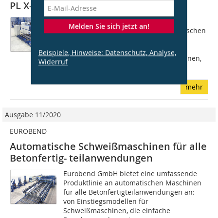
PL X-Y und PLC AMM
Die Eurobend GmbH bietet eine
Melden Sie sich jetzt an!
umfassende Produktlinie an automatischen
Maschinen für alle
Betonfertigteilanwendungen an: Von
Beispiele, Hinweise: Datenschutz, Analyse,
Einstiegsmodellen für Schweißmaschinen,
Widerruf
die einfache Bewehrungselemente...
mehr
Ausgabe 11/2020
EUROBEND
Automatische Schweißmaschinen für alle
Betonfertig- teilanwendungen
Eurobend GmbH bietet eine umfassende
Produktlinie an automatischen Maschinen
für alle Betonfertigteilanwendungen an:
von Einstiegsmodellen für
Schweißmaschinen, die einfache