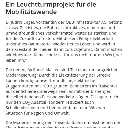
Ein Leuchtturmprojekt für die
Mobilitätswende
DI Judith Engel, Vorständin der ÖBB-Infrastruktur AG, betont:
„Unser Ziel ist es, die Bahn als attraktives, modernes und
umweltfreundliches Verkehrsmittel weiter zu stärken und
für die Zukunft zu rüsten. Mit diesem Pilotprojekt erhält
unser altes Baumaterial wieder neues Leben und wird in
den Kreislauf der neuen Bahn zurückgeführt. Damit machen
wir eines klar: Klimaschutz ist für uns nicht nur ein Wort, wir
leben ihn.“
Die neuen, “grünen” Masten sind Teil einer umfangreichen
Modernisierung: Durch die Elektrifizierung der Strecke
können künftig umweltfreundliche, elektrische
Zuggarnituren mit 100% grünem Bahnstrom im Traisental
auf der Schiene unterwegs sein, anstatt der bisherigen
dieselbetriebenen Personenverkehrszügen. Das spart nicht
nur den CO
-Ausstoß, sondern reduziert auch
2
Schallemissionen und bedeutet damit eine Win-win-
Situation für Region und Umwelt.
Die Modernisierung der Traisentailbahn umfasst neben der
Elektrifizierung auch den barrierefreien Ausbau und die