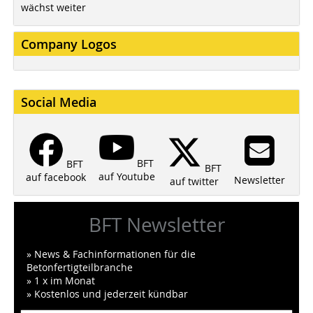
wächst weiter
Company Logos
Social Media
BFT
BFT
BFT
auf Youtube
auf facebook
Newsletter
auf twitter
BFT Newsletter
» News & Fachinformationen für die
Betonfertigteilbranche
» 1 x im Monat
» Kostenlos und jederzeit kündbar