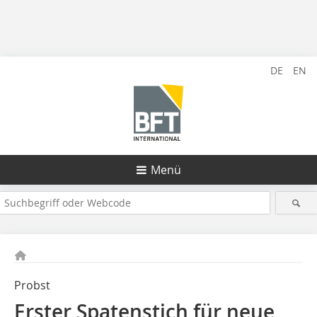
DE
EN
Menü
Probst
Erster Spatenstich für neue