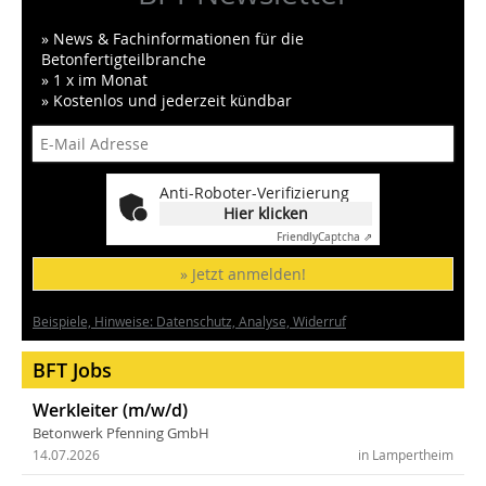
» News & Fachinformationen für die
Betonfertigteilbranche
» 1 x im Monat
» Kostenlos und jederzeit kündbar
Anti-Roboter-Verifizierung
Hier klicken
Friendly
Captcha ⇗
» Jetzt anmelden!
Beispiele, Hinweise: Datenschutz, Analyse, Widerruf
BFT Jobs
Werkleiter (m/w/d)
Betonwerk Pfenning GmbH
14.07.2026
in Lampertheim