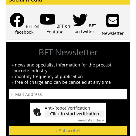
BFT
BFT on
BFT on
on twitter
Youtube
facebook
Newsletter
BFT Newsletter
» news and specialist information for the precast
concrete industry
» monthly frequency of publication
» free of charge and can be canceled at any time
Anti-Robot Verification
Click to start verification
Friendly
Captcha ⇗
» Subscribe!