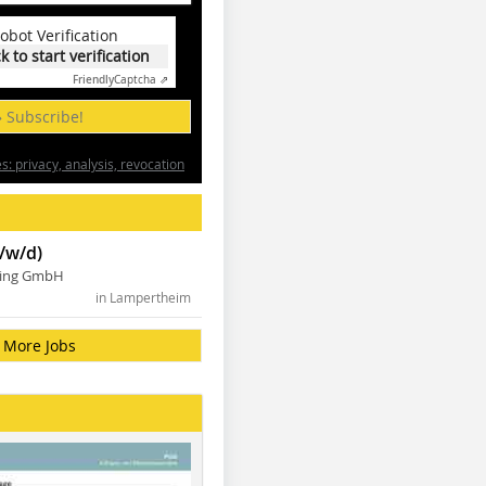
obot Verification
ck to start verification
Friendly
Captcha ⇗
» Subscribe!
: privacy, analysis, revocation
/w/d)
ning GmbH
in Lampertheim
More Jobs