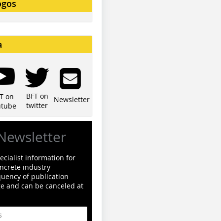
ogos
a
BFT on
T on
Newsletter
twitter
utube
Newsletter
cialist information for
ncrete industry
quency of publication
ge and can be canceled at