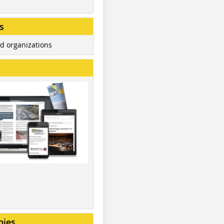
s
d organizations
nies