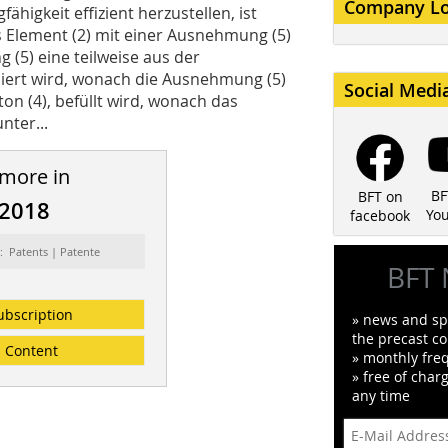
Company L
ähigkeit effizient herzustellen, ist
 Ele­ment (2) mit einer Ausnehmung (5)
 (5) eine teilweise aus der
ert wird, wonach die Ausnehmung (5)
Social Medi
n (4), befüllt wird, wonach das
nter...
 more in
BF
BFT on
/2018
Yo
facebook
: Patents | Patente
BFT 
ubscription
» news and spe
the precast co
Content
» monthly fre
» free of char
any time