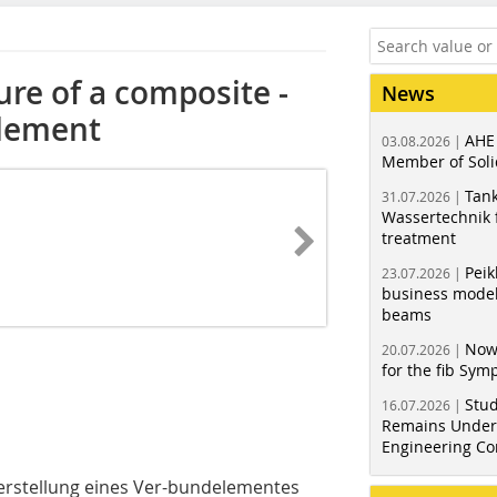
re of a composite ­
News
element
AHE
03.08.2026 |
Member of Soli
Tank
31.07.2026 |
Wassertechnik f
treatment
Peik
23.07.2026 |
business model
beams
Now
20.07.2026 |
for the fib Sy
Stud
16.07.2026 |
Remains Under 
Engineering Co
 Herstellung eines Ver-bundelementes