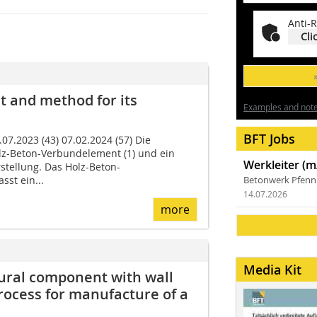
Anti-R
Cli
 and method for its
Examples and notes
BFT Jobs
07.2023 (43) 07.02.2024 (57) Die
olz-Beton-Verbundelement (1) und ein
Werkleiter (m
stellung. Das Holz-Beton-
st ein...
Betonwerk Pfen
14.07.2026
more
Media Kit
tural component with wall
rocess for manufacture of a