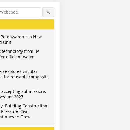
 Betonwaren Is a New
d Unit
 technology from 3A
or efficient water
ko explores circular
s for reusable composite
 accepting submissions
mposium 2027
y: Building Construction
Pressure, Civil
ntinues to Grow