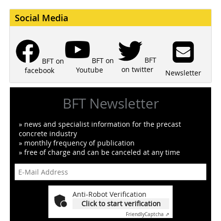
Social Media
BFT
BFT on
BFT on
on twitter
Youtube
facebook
Newsletter
BFT Newsletter
» news and specialist information for the precast
concrete industry
» monthly frequency of publication
» free of charge and can be canceled at any time
Anti-Robot Verification
Click to start verification
Friendly
Captcha ⇗