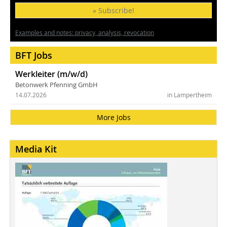
» Subscribe!
Examples and notes: privacy, analysis, revocation
BFT Jobs
Werkleiter (m/w/d)
Betonwerk Pfenning GmbH
14.07.2026
in Lampertheim
More Jobs
Media Kit