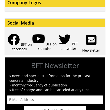
Company Logos
Social Media
BFT
BFT on
BFT on
on twitter
Youtube
facebook
Newsletter
BFT Newsletter
» news and specialist information for the precast
concrete industry
» monthly frequency of publication
» free of charge and can be canceled at any time