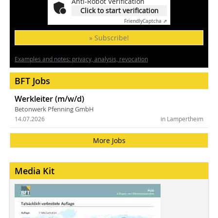
Anti-Robot Verification
Click to start verification
Friendly
Captcha ⇗
» Subscribe!
Examples and notes: privacy, analysis, revocation
BFT Jobs
Werkleiter (m/w/d)
Betonwerk Pfenning GmbH
14.07.2026
in Lampertheim
More Jobs
Media Kit