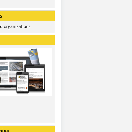
s
d organizations
nies