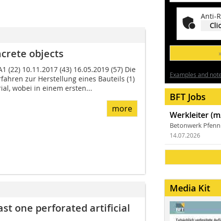
Anti-R
Cli
crete objects
1 (22) 10.11.2017 (43) 16.05.2019 (57) Die
Examples and notes
rfahren zur Herstellung eines Bauteils (1)
al, wobei in einem ersten...
BFT Jobs
more
Werkleiter (m
Betonwerk Pfen
14.07.2026
Media Kit
ast one ­perforated artificial