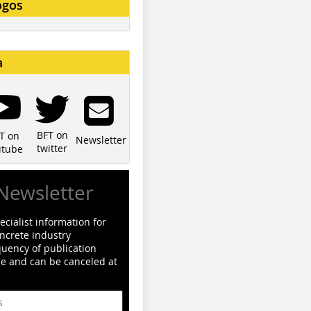
ogos
a
BFT on
T on
Newsletter
twitter
utube
Newsletter
cialist information for
ncrete industry
quency of publication
ge and can be canceled at