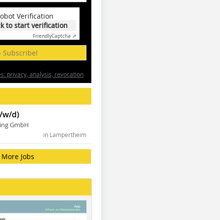
obot Verification
ck to start verification
Friendly
Captcha ⇗
» Subscribe!
: privacy, analysis, revocation
/w/d)
ning GmbH
in Lampertheim
More Jobs