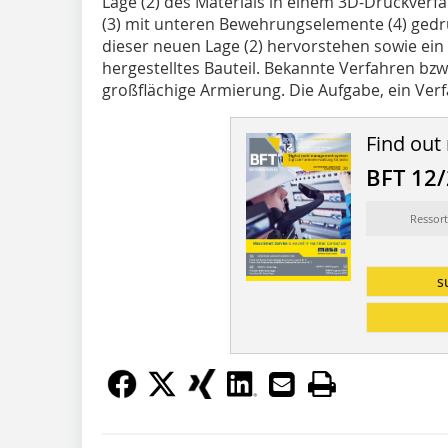
Lage (2) des Materials in einem 3D-Druckverfa
(3) mit unteren Beweh­rungselemente (4) gedru
dieser neuen Lage (2) hervorstehen sowie ei
hergestelltes Bauteil. Bekannte Verfahren bzw
großflächige Ar­mierung. Die Aufgabe, ein Verf
Find out
BFT 12
Ressort
s