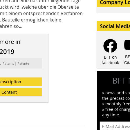
h­ren auf eine darunter liegende Lage
Company L
ckt wird, welche über die Obersei­te
n mit einem entsprechenden Verfahren
. Bauteile ermöglichen keine
Social Medi
ahren so...
 more in
/2019
BF
BFT on
Yo
facebook
: Patents | Patente
BFT 
ubscription
Content
» news and spe
the precast co
» monthly fre
» free of char
any time