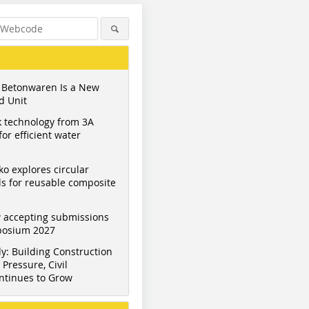
 Betonwaren Is a New
d Unit
 technology from 3A
or efficient water
ko explores circular
s for reusable composite
 accepting submissions
mposium 2027
y: Building Construction
Pressure, Civil
ntinues to Grow