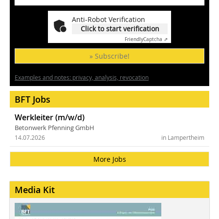
Anti-Robot Verification
Click to start verification
Friendly
Captcha ⇗
» Subscribe!
Examples and notes: privacy, analysis, revocation
BFT Jobs
Werkleiter (m/w/d)
Betonwerk Pfenning GmbH
14.07.2026
in Lampertheim
More Jobs
Media Kit