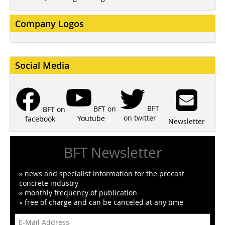
Company Logos
Social Media
BFT
BFT on
BFT on
on twitter
Youtube
facebook
Newsletter
BFT Newsletter
» news and specialist information for the precast
concrete industry
» monthly frequency of publication
» free of charge and can be canceled at any time