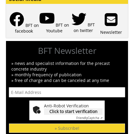
BFT
BFT on
BFT on
on twitter
Youtube
facebook
Newsletter
BFT Newsletter
» news and specialist information for the precast
concrete industry
» monthly frequency of publication
» free of charge and can be canceled at any time
Anti-Robot Verification
Click to start verification
Friendly
Captcha ⇗
» Subscribe!