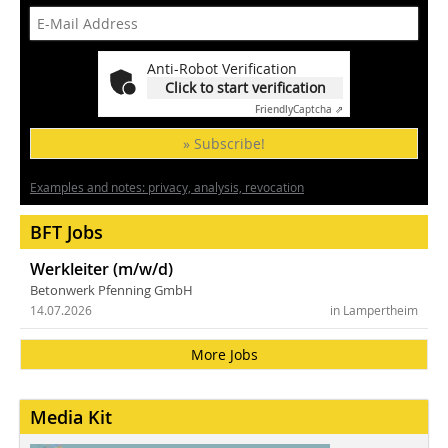
Anti-Robot Verification
Click to start verification
Friendly
Captcha ⇗
» Subscribe!
Examples and notes: privacy, analysis, revocation
BFT Jobs
Werkleiter (m/w/d)
Betonwerk Pfenning GmbH
14.07.2026
in Lampertheim
More Jobs
Media Kit