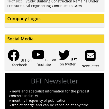
Study: Building Construction Remains Under
16.07.2026 |
Pressure, Civil Engineering Continues to Grow
Company Logos
Social Media
BFT
BFT on
BFT on
on twitter
Youtube
facebook
Newsletter
BFT Newsletter
» news and specialist information for the precast
concrete industry
» monthly frequency of publication
» free of charge and can be canceled at any time