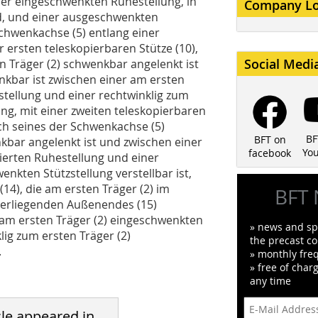
er eingeschwenkten Ruhestellung, in
Company L
d, und einer ausgeschwenkten
 Schwenkachse (5) entlang einer
r ersten teleskopierbaren Stütze (10),
Social Medi
n Träger (2) schwenkbar angelenkt ist
nkbar ist zwischen einer am ersten
stellung und einer rechtwinklig zum
ng, mit einer zweiten teleskopierbaren
ich seines der Schwenkachse (5)
BF
BFT on
bar angelenkt ist und zwischen einer
Yo
facebook
ierten Ruhestellung und einer
nkten Stützstellung verstellbar ist,
(14), die am ersten Träger (2) im
BFT 
berliegenden Außenendes (15)
 am ersten Träger (2) eingeschwenkten
» news and spe
lig zum ersten Träger (2)
the precast co
.
» monthly fre
» free of char
any time
cle appeared in