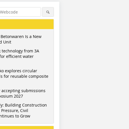
 Betonwaren Is a New
d Unit
 technology from 3A
or efficient water
ko explores circular
s for reusable composite
 accepting submissions
mposium 2027
y: Building Construction
Pressure, Civil
ntinues to Grow