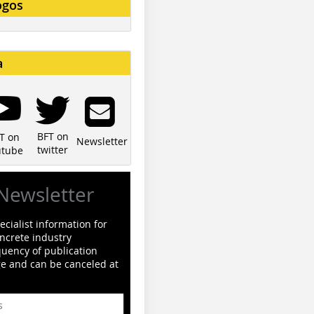
ogos
a
BFT on
T on
Newsletter
twitter
utube
Newsletter
cialist information for
ncrete industry
quency of publication
ge and can be canceled at