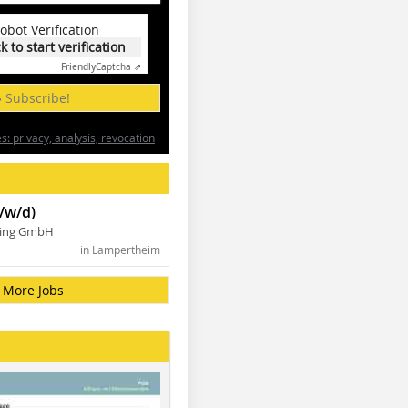
obot Verification
ck to start verification
Friendly
Captcha ⇗
» Subscribe!
: privacy, analysis, revocation
/w/d)
ning GmbH
in Lampertheim
More Jobs