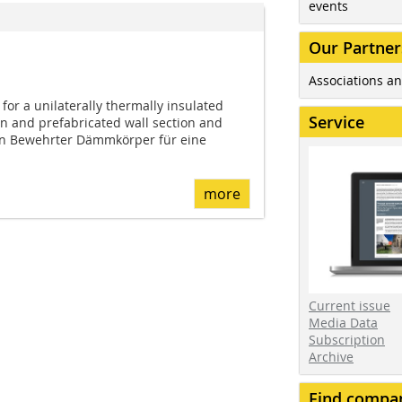
events
Our Partner
Associations an
for a unilaterally thermally insulated
Service
on and prefabricated wall section and
on Bewehrter Dämmkörper für eine
more
Current issue
Media Data
Subscription
Archive
Find compa