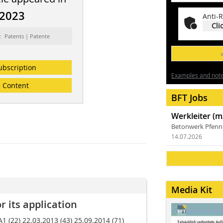
/2023
Anti-R
Cli
: Patents | Patente
ubscription
Examples and notes
Content
BFT Jobs
Werkleiter (m
Betonwerk Pfen
14.07.2026
Media Kit
 its application
1 (22) 22.03.2013 (43) 25.09.2014 (71)