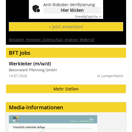
Anti-Roboter-Verifizierung
Hier klicken
Friendly
Captcha ⇗
» Jetzt anmelden!
Beispiele, Hinweise: Datenschutz, Analyse, Widerruf
BFT Jobs
Werkleiter (m/w/d)
Betonwerk Pfenning GmbH
14.07.2026
in Lampertheim
Mehr Stellen
Media-Informationen