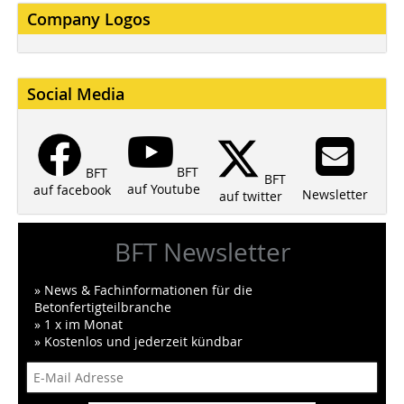
Company Logos
Social Media
BFT
BFT
BFT
auf Youtube
auf facebook
Newsletter
auf twitter
BFT Newsletter
» News & Fachinformationen für die
Betonfertigteilbranche
» 1 x im Monat
» Kostenlos und jederzeit kündbar