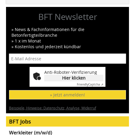
BFT Newsletter
» News & Fachinformationen für die
Betonfertigteilbranche
» 1 x im Monat
» Kostenlos und jederzeit kündbar
Anti-Roboter-Verifizierung
Hier klicken
Friendly
Captcha ⇗
» Jetzt anmelden!
Beispiele, Hinweise: Datenschutz, Analyse, Widerruf
BFT Jobs
Werkleiter (m/w/d)