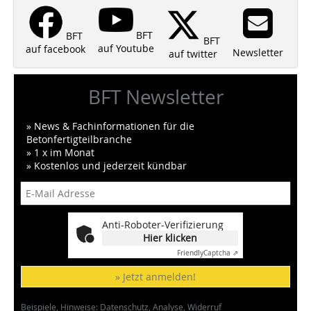
BFT
BFT
BFT
auf Youtube
auf facebook
Newsletter
auf twitter
BFT Newsletter
» News & Fachinformationen für die
Betonfertigteilbranche
» 1 x im Monat
» Kostenlos und jederzeit kündbar
Anti-Roboter-Verifizierung
Hier klicken
Friendly
Captcha ⇗
» Jetzt anmelden!
Beispiele, Hinweise: Datenschutz, Analyse, Widerruf