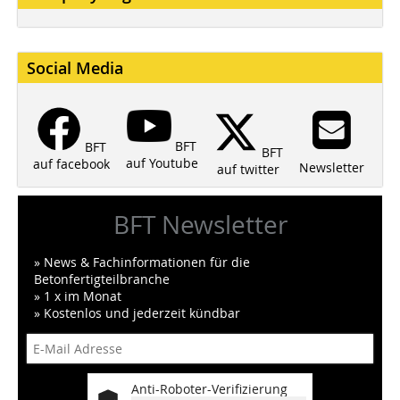
Social Media
BFT
BFT
BFT
auf Youtube
auf facebook
Newsletter
auf twitter
BFT Newsletter
» News & Fachinformationen für die
Betonfertigteilbranche
» 1 x im Monat
» Kostenlos und jederzeit kündbar
Anti-Roboter-Verifizierung