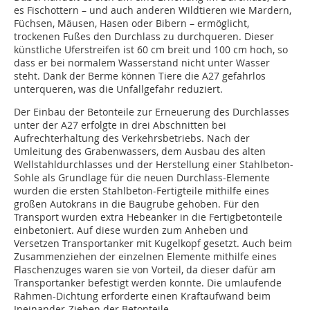
es Fischottern – und auch anderen Wildtieren wie Mardern,
Füchsen, Mäusen, Hasen oder Bibern – ermöglicht,
trockenen Fußes den Durchlass zu durchqueren. Dieser
künstliche Uferstreifen ist 60 cm breit und 100 cm hoch, so
dass er bei normalem Wasserstand nicht unter Wasser
steht. Dank der Berme können Tiere die A27 gefahrlos
unterqueren, was die Unfallgefahr reduziert.
Der Einbau der Betonteile zur Erneuerung des Durchlasses
unter der A27 erfolgte in drei Abschnitten bei
Aufrechterhaltung des Verkehrsbetriebs. Nach der
Umleitung des Grabenwassers, dem Ausbau des alten
Wellstahldurchlasses und der Herstellung einer Stahlbeton-
Sohle als Grundlage für die neuen Durchlass-Elemente
wurden die ersten Stahlbeton-Fertigteile mithilfe eines
großen Autokrans in die Baugrube gehoben. Für den
Transport wurden extra Hebeanker in die Fertigbetonteile
einbetoniert. Auf diese wurden zum Anheben und
Versetzen Transportanker mit Kugelkopf gesetzt. Auch beim
Zusammenziehen der einzelnen Elemente mithilfe eines
Flaschenzuges waren sie von Vorteil, da dieser dafür am
Transportanker befestigt werden konnte. Die umlaufende
Rahmen-Dichtung erforderte einen Kraftaufwand beim
Ineinander-Ziehen der Betonteile.