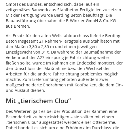
GmbH des Bundes, entschied sich, dabei auf ein
zeitgemäßes Bauwerk aus Stahlbeton-Fertigteilen zu setzen.
Mit der Fertigung wurde Berding Beton beauftragt. Die
Bauausführung übernahm die F. Winkler GmbH & Co. KG
aus Bremen.
Als Ersatz für den alten Wellstahldurchlass lieferte Berding
Beton insgesamt 21 Rahmen-Fertigteile aus Stahlbeton mit
den Maßen 3,80 x 2,85 m und einem jeweiligen
Einzelgewicht von 31 t. Da während der Baumaßnahme der
Verkehr auf der A27 einspurig je Fahrtrichtung weiter
fließen sollte, wurde im Rahmen ein Enddeckel montiert, der
den Umschluss der Maßnahme bzw. den Wechsel der
Arbeiten für die andere Fahrtrichtung problemlos möglich
machte. Zum Lieferumfang gehörten außerdem zwei
maßgeschneiderte Endrahmen mit Kopfbalken, die dem Ein-
und Auslauf dienen.
Mit „tierischem Clou“
Des Weiteren galt es bei der Produktion der Rahmen eine
Besonderheit zu berücksichtigen – sie sollten mit einem
„tierischen Clou“ ausgestattet werden: einer Otterberme.
Dabei handelt es sich um eine Erhöhung im Durchlass, die