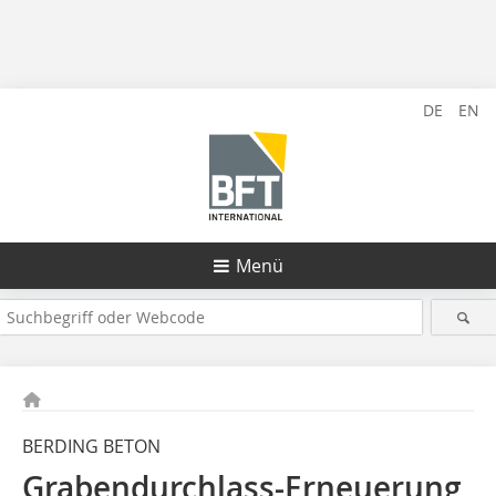
DE
EN
Menü
BERDING BETON
Grabendurchlass-Erneuerung