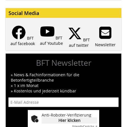
Social Media
BFT
BFT
BFT
auf Youtube
auf facebook
Newsletter
auf twitter
BFT Newsletter
» News & Fachinformationen für die
Betonfertigteilbranche
» 1 x im Monat
» Kostenlos und jederzeit kündbar
Anti-Roboter-Verifizierung
Hier klicken
Friendly
Captcha ⇗