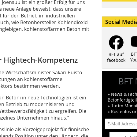
Joensuu ist ein großer Erfolg für uns
ie neue Anlage beweist, dass unsere
t für den Betrieb im industriellen
Social Medi
auch, wie Betonhersteller Kohlendioxid
nglebigen, kohlenstoffarmen Beton mit
BF
BFT auf
er Hightech-Kompetenz
Yo
facebook
he Wirtschaftsminister Sakari Puisto
BFT 
rtungen an kohlenstoffarme
sektors bestimmen werden.
» News & Fach
kan Betoni in neue Technologien ist ein
Betonfertigte
, den Betrieb zu modernisieren und
» 1 x im Mona
ttbewerbsfähigkeit zu ergreifen. Die
» Kostenlos u
inzelnes Unternehmen hinaus.“
slinie als Vorzeigeprojekt für finnische
ands Position unter den Ländern, die