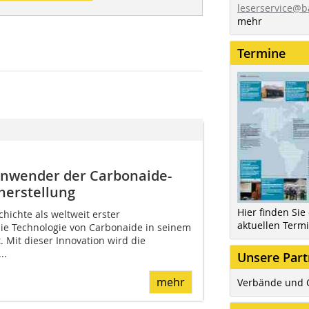
leserservice@b
mehr
Termine
 Anwender der Carbonaide-
lherstellung
Hier finden Sie
chichte als weltweit erster
aktuellen Term
r die Technologie von Carbonaide in seinem
. Mit dieser Innovation wird die
..
Unsere Part
mehr
Verbände und 