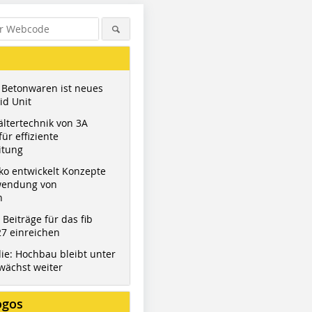
 Betonwaren ist neues
id Unit
ltertechnik von 3A
ür effiziente
itung
ko entwickelt Konzepte
wendung von
n
t Beiträge für das fib
7 einreichen
ie: Hochbau bleibt unter
wächst weiter
ogos