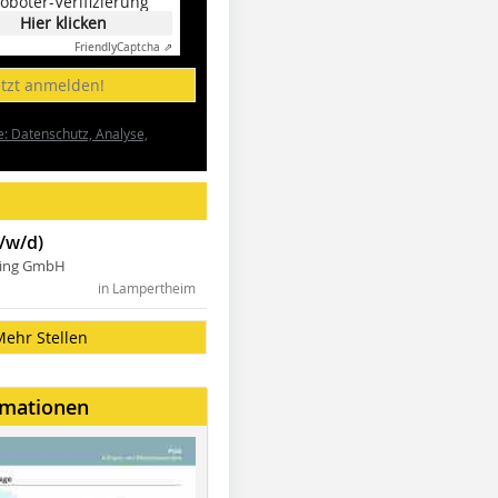
oboter-Verifizierung
Hier klicken
Friendly
Captcha ⇗
etzt anmelden!
e: Datenschutz, Analyse,
/w/d)
ning GmbH
in Lampertheim
Mehr Stellen
rmationen