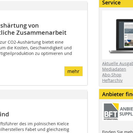
Service
ushärtung von
ftliche Zusammenarbeit
 zur CO2-Aushärtung bietet eine
 um die Kosten, Geschwindigkeit und
rtigteilproduktion zu optimieren und
Aktuelle Ausga
Mediadaten
mehr
Abo-Shop
Heftarchiv
Anbieter fi
ind
äftsführer des im polnischen Kielce
lherstellers Fabet und gleichzeitig
Finden Sie mehr