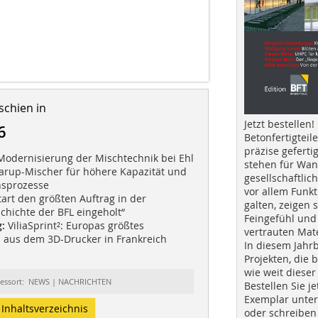
schien in
Jetzt bestellen!
6
Betonfertigteil
präzise geferti
odernisierung der Mischtechnik bei Ehl
stehen für Wan
arup-Mischer für höhere Kapazität und
gesellschaftlic
onsprozesse
vor allem Funkt
art den größten Auftrag in der
galten, zeigen s
hichte der BFL eingeholt“
Feingefühl und
:
ViliaSprint²: Europas größtes
vertrauten Mat
 aus dem 3D-Drucker in Frankreich
In diesem Jahr
Projekten, die 
wie weit dieser
essort: NEWS | NACHRICHTEN
Bestellen Sie je
Exemplar unte
Inhaltsverzeichnis
oder schreiben 