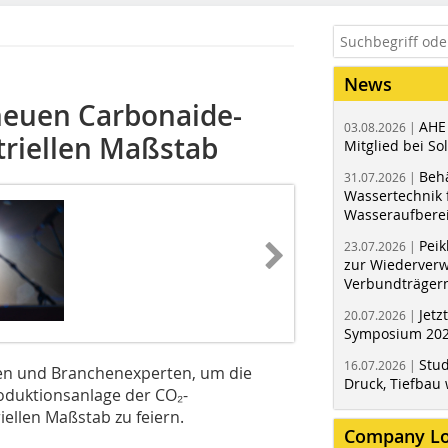
News
 neuen Carbonaide-
AHE
03.08.2026 |
triellen Maßstab
Mitglied bei Sol
Behä
31.07.2026 |
Wassertechnik f
Wasseraufbere
Peik
23.07.2026 |
zur Wiederver
Verbundträger
Jetz
20.07.2026 |
Symposium 202
Stud
16.07.2026 |
en und Branchenexperten, um die
Druck, Tiefbau 
oduktionsanlage der CO₂-
ellen Maßstab zu feiern.
Company L