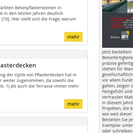
ärbten Betonpflastersteinen in
 in den letzten Jahren deutlich
 [10]. Hier stellt sich die Frage, warum
mehr
Jetzt bestellen!
Betonfertigteil
präzise geferti
lasterdecken
stehen für Wan
gesellschaftlic
ng der Optik von Pflasterdecken hat in
vor allem Funkt
er weiter zugenommen, da sowohl die
galten, zeigen s
. 1) als auch die Terrasse immer mehr
Feingefühl und
vertrauten Mat
In diesem Jahr
mehr
Projekten, die 
wie weit dieser
Bestellen Sie je
Exemplar unte
oder schreiben 