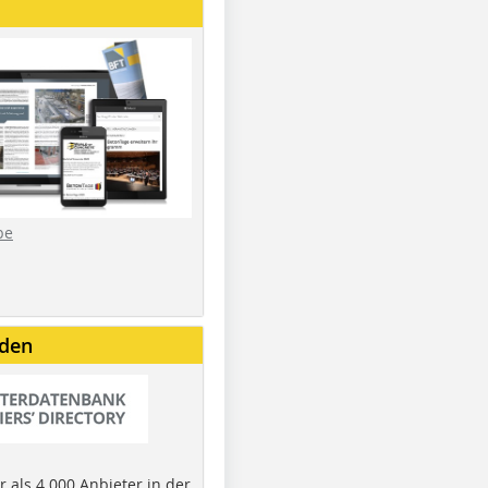
be
nden
 als 4.000 Anbieter in der