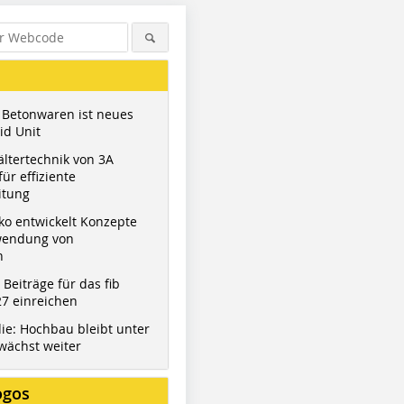
 Betonwaren ist neues
id Unit
ltertechnik von 3A
ür effiziente
itung
ko entwickelt Konzepte
wendung von
n
Figure: MPVA Neuwied
Figure: MPVA Neuwied
Figure: M
t Beiträge für das fib
7 einreichen
ie: Hochbau bleibt unter
wächst weiter
ogos