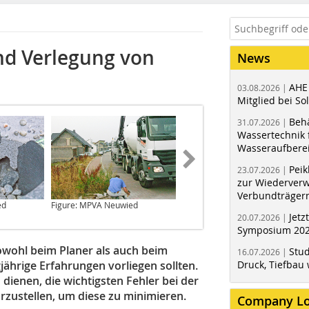
nd Verlegung von
News
AHE
03.08.2026 |
Mitglied bei Sol
Behä
31.07.2026 |
Wassertechnik f
Wasseraufbere
Peik
23.07.2026 |
zur Wiederver
Verbundträger
ed
Figure: MPVA Neuwied
Figure: MPVA Neuwied
Jetz
20.07.2026 |
Symposium 202
sowohl beim Planer als auch beim
Stud
16.07.2026 |
ährige Erfahrungen vorliegen sollten.
Druck, Tiefbau 
ienen, die wichtigsten Fehler bei der
zustellen, um diese zu minimieren.
Company L