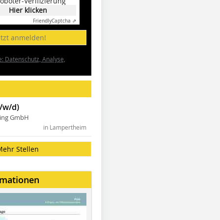
oboter-Verifizierung
Hier klicken
Friendly
Captcha ⇗
etzt anmelden!
e: Datenschutz, Analyse,
/w/d)
ning GmbH
in Lampertheim
Mehr Stellen
rmationen