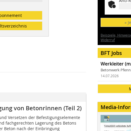
Anti-R
bonnement
» J
ltsverzeichnis
Beispiele, Hinweis
Widerruf
BFT Jobs
Werkleiter (m
Betonwerk Pfen
14.07.2026
Media-Info
ung von Betonrinnen (Teil 2)
und Versetzen der Befestigungselemente
und fachgerechten Lagerung des Betons
der Beton nach der Einbringung