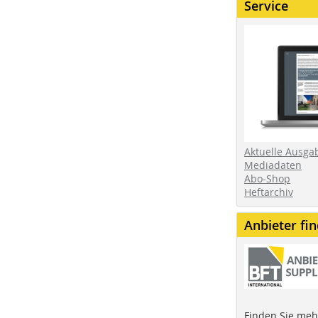
Service
Aktuelle Ausga
Mediadaten
Abo-Shop
Heftarchiv
Anbieter fi
Finden Sie mehr