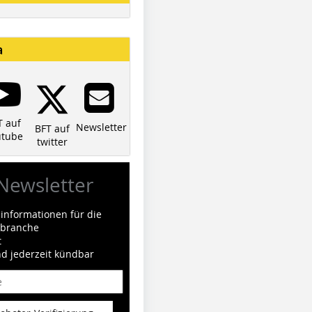
a
T auf
Newsletter
BFT auf
utube
twitter
Newsletter
informationen für die
ilbranche
t
nd jederzeit kündbar