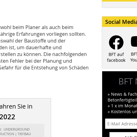
Social Medi
sowohl beim Planer als auch beim
hrige Erfahrungen vorliegen sollten.
uswahl der Baustoffe und der
en ist, um dauerhafte und
stellen zu können. Die nachfolgenden
BF
BFT auf
Yo
facebook
sten Fehler bei der Planung und
Gefahr für die Entstehung von Schäden
BFT 
» News & Fach
Betonfertigte
ahren Sie in
» 1 x im Mona
» Kostenlos u
/2022
rt: UNDERGROUND
UCTION | TIEFBAU