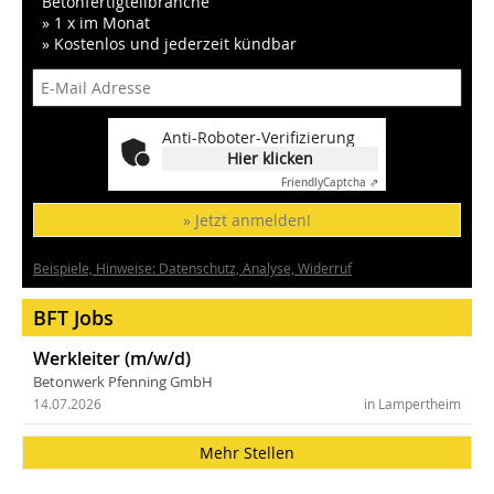
Betonfertigteilbranche
» 1 x im Monat
» Kostenlos und jederzeit kündbar
Anti-Roboter-Verifizierung
Hier klicken
Friendly
Captcha ⇗
» Jetzt anmelden!
Beispiele, Hinweise: Datenschutz, Analyse, Widerruf
BFT Jobs
Werkleiter (m/w/d)
Betonwerk Pfenning GmbH
14.07.2026
in Lampertheim
Mehr Stellen