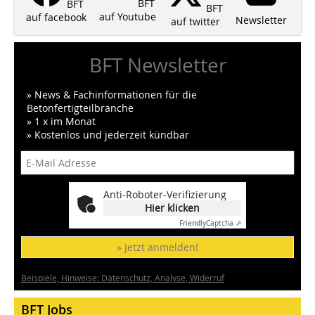
BFT
BFT
BFT
auf Youtube
auf facebook
Newsletter
auf twitter
BFT Newsletter
» News & Fachinformationen für die
Betonfertigteilbranche
» 1 x im Monat
» Kostenlos und jederzeit kündbar
Anti-Roboter-Verifizierung
Hier klicken
Friendly
Captcha ⇗
» Jetzt anmelden!
Beispiele, Hinweise: Datenschutz, Analyse, Widerruf
BFT Jobs