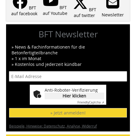
BFT
BFT
BFT
auf Youtube
auf facebook
Newsletter
auf twitter
BFT Newsletter
» News & Fachinformationen für die
Betonfertigteilbranche
» 1 x im Monat
» Kostenlos und jederzeit kündbar
Anti-Roboter-Verifizierung
Hier klicken
Friendly
Captcha ⇗
» Jetzt anmelden!
Beispiele, Hinweise: Datenschutz, Analyse, Widerruf