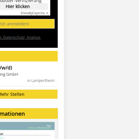
oboter-Verifizierung
Hier klicken
Friendly
Captcha ⇗
etzt anmelden!
e: Datenschutz, Analyse,
/w/d)
ning GmbH
in Lampertheim
Mehr Stellen
rmationen