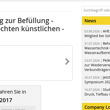
 zur Befüllung ­
News
chten künstlichen ­
AHE
03.08.2026 |
Mitglied bei Sol
Behä
31.07.2026 |
Wassertechnik f
Wasseraufbere
Peik
23.07.2026 |
zur Wiederver
Verbundträger
Jetz
20.07.2026 |
Symposium 202
Stud
16.07.2026 |
ahren Sie in
Druck, Tiefbau 
/2017
Company L