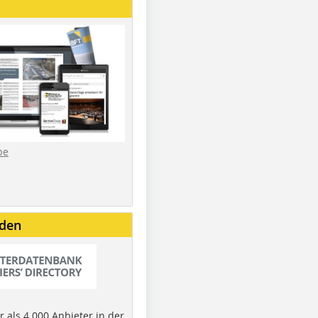
be
nden
 als 4.000 Anbieter in der