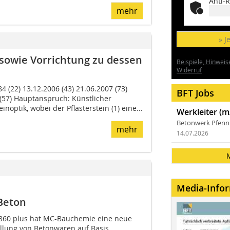
Anti-R
mehr
» J
 sowie Vorrichtung zu dessen
Beispiele, Hinweis
Widerruf
4 (22) 13.12.2006 (43) 21.06.2007 (73)
BFT Jobs
 (57) Hauptanspruch: Künstlicher
inoptik, wobei der Pflasterstein (1) eine...
Werkleiter (m
Betonwerk Pfen
mehr
14.07.2026
Media-Info
 Beton
860 plus hat MC-Bauchemie eine neue
tellung von Betonwaren auf Basis