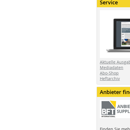
Service
Aktuelle Ausga
Mediadaten
Abo-Shop
Heftarchiv
Anbieter fi
Finden Sie mehr