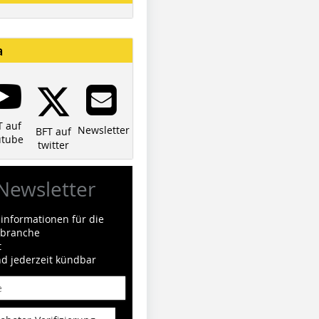
a
T auf
Newsletter
BFT auf
utube
twitter
Newsletter
informationen für die
ilbranche
t
nd jederzeit kündbar