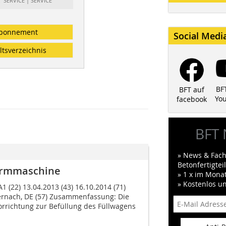
: SERVICE | SERVICE
bonnement
Social Medi
ltsverzeichnis
BF
BFT auf
Yo
facebook
BFT 
» News & Fach
Betonfertigte
formmaschine
» 1 x im Mona
» Kostenlos u
1 (22) 13.04.2013 (43) 16.10.2014 (71)
nach, DE (57) Zusammenfassung: Die
Vorrichtung zur Befüllung des Füllwagens