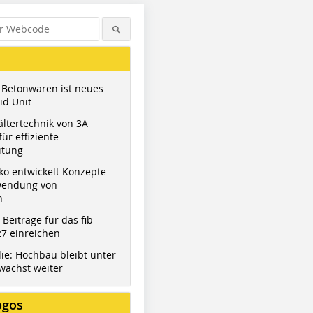
 Betonwaren ist neues
id Unit
ltertechnik von 3A
ür effiziente
itung
ko entwickelt Konzepte
wendung von
n
t Beiträge für das fib
7 einreichen
ie: Hochbau bleibt unter
wächst weiter
ogos