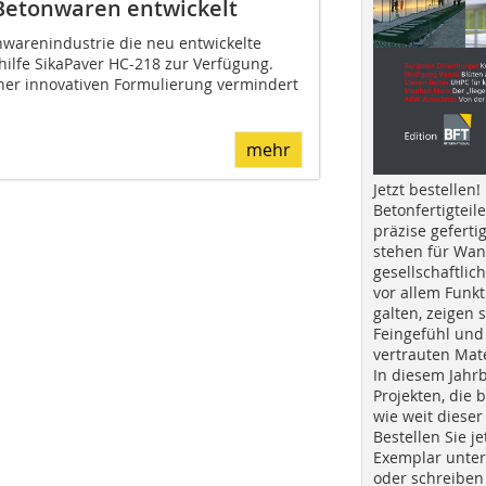
 Betonwaren entwickelt
nwarenindustrie die neu entwickelte
hilfe SikaPaver HC-218 zur Verfügung.
iner innovativen Formulierung vermindert
mehr
Jetzt bestellen!
Betonfertigteil
präzise geferti
stehen für Wan
gesellschaftlic
vor allem Funkt
galten, zeigen s
Feingefühl und
vertrauten Mat
In diesem Jahr
Projekten, die 
wie weit dieser
Bestellen Sie je
Exemplar unte
oder schreiben 