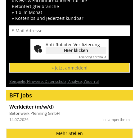
» News & Fachinformationen für die
Betonfertigteilbranche
» 1 x im Monat
» Kostenlos und jederzeit kündbar
Anti-Roboter-Verifizierung
Hier klicken
Friendly
Captcha ⇗
» Jetzt anmelden!
Beispiele, Hinweise: Datenschutz, Analyse, Widerruf
BFT Jobs
Werkleiter (m/w/d)
Betonwerk Pfenning GmbH
14.07.2026
in Lampertheim
Mehr Stellen