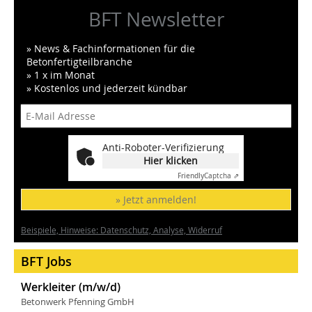
BFT Newsletter
» News & Fachinformationen für die
Betonfertigteilbranche
» 1 x im Monat
» Kostenlos und jederzeit kündbar
Anti-Roboter-Verifizierung
Hier klicken
Friendly
Captcha ⇗
» Jetzt anmelden!
Beispiele, Hinweise: Datenschutz, Analyse, Widerruf
BFT Jobs
Werkleiter (m/w/d)
Betonwerk Pfenning GmbH