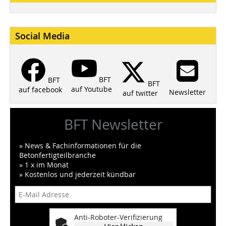
Social Media
BFT
BFT
BFT
auf Youtube
auf facebook
Newsletter
auf twitter
BFT Newsletter
» News & Fachinformationen für die
Betonfertigteilbranche
» 1 x im Monat
» Kostenlos und jederzeit kündbar
Anti-Roboter-Verifizierung