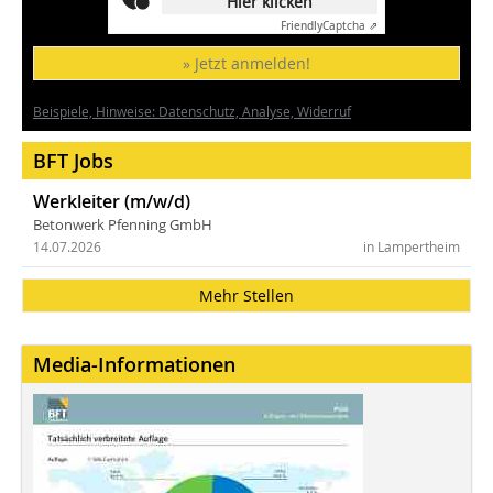
Hier klicken
Friendly
Captcha ⇗
» Jetzt anmelden!
Beispiele, Hinweise: Datenschutz, Analyse, Widerruf
BFT Jobs
Werkleiter (m/w/d)
Betonwerk Pfenning GmbH
14.07.2026
in Lampertheim
Mehr Stellen
Media-Informationen