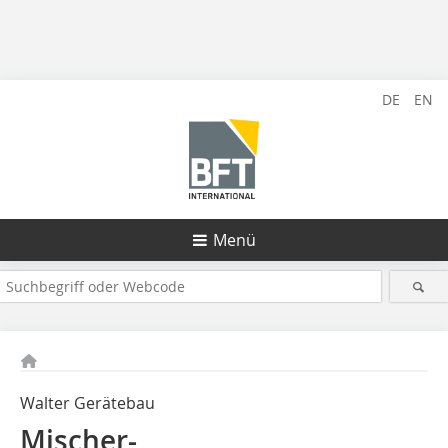
DE
EN
Menü
Walter Gerätebau
Mischer-