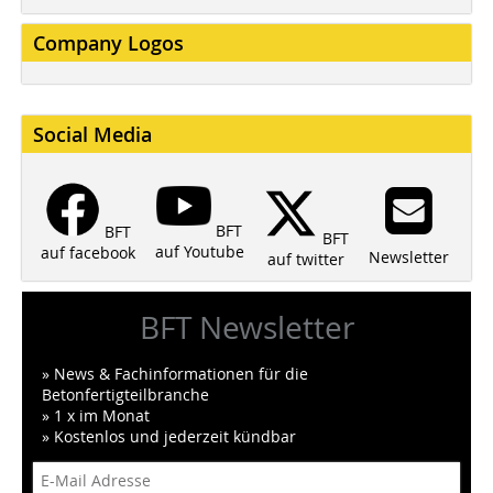
Company Logos
Social Media
BFT
BFT
BFT
auf Youtube
auf facebook
Newsletter
auf twitter
BFT Newsletter
» News & Fachinformationen für die
Betonfertigteilbranche
» 1 x im Monat
» Kostenlos und jederzeit kündbar