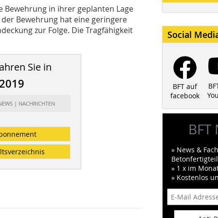
die Bewehrung in ihrer geplanten Lage
 der Bewehrung hat eine geringere
deckung zur Folge. Die Tragfähigkeit
Social Medi
ahren Sie in
/2019
BF
BFT auf
Yo
facebook
 NEWS | NACHRICHTEN
BFT 
bonnement
» News & Fach
ltsverzeichnis
Betonfertigte
» 1 x im Mona
» Kostenlos u