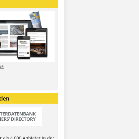
be
nden
 als 4.000 Anbieter in der