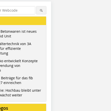
 Betonwaren ist neues
id Unit
ltertechnik von 3A
ür effiziente
itung
ko entwickelt Konzepte
wendung von
n
t Beiträge für das fib
7 einreichen
ie: Hochbau bleibt unter
wächst weiter
ogos