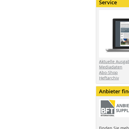
Service
Aktuelle Ausga
Mediadaten
Abo-Shop
Heftarchiv
Anbieter fi
Finden Sie mehr