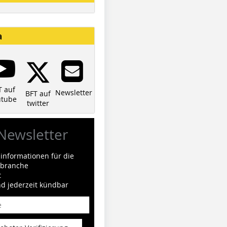
a
T auf
Newsletter
BFT auf
utube
twitter
Newsletter
informationen für die
ilbranche
t
nd jederzeit kündbar