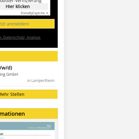
oboter-Verifizierung
Hier klicken
Friendly
Captcha ⇗
etzt anmelden!
e: Datenschutz, Analyse,
/w/d)
ning GmbH
in Lampertheim
Mehr Stellen
rmationen