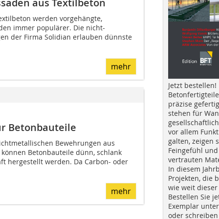
saden aus Textilbeton
extilbeton werden vorgehängte,
den immer populärer. Die nicht-
en der Firma Solidian erlauben dünnste
mehr
Jetzt bestellen!
Betonfertigteil
präzise geferti
stehen für Wan
gesellschaftlic
r Betonbauteile
vor allem Funkt
galten, zeigen s
nichtmetallischen Bewehrungen aus
Feingefühl und
 können Betonbauteile dünn, schlank
vertrauten Mat
ft hergestellt werden. Da Carbon- oder
In diesem Jahr
Projekten, die 
wie weit dieser
mehr
Bestellen Sie je
Exemplar unte
oder schreiben 