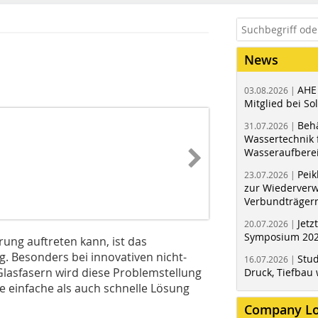
News
AHE
03.08.2026 |
Mitglied bei Sol
Behä
31.07.2026 |
Wassertechnik f
Wasseraufbere
Peik
23.07.2026 |
zur Wiederver
Verbundträger
Jetz
20.07.2026 |
Symposium 202
ung auftreten kann, ist das
Besonders bei innovativen nicht-
Stud
16.07.2026 |
lasfasern wird diese Problemstellung
Druck, Tiefbau 
e einfache als auch schnelle Lösung
Company L