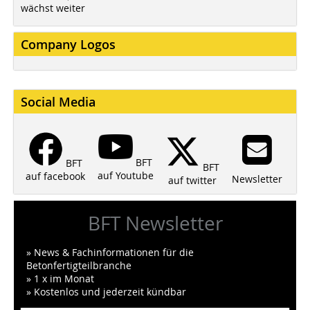
wächst weiter
Company Logos
Social Media
BFT
BFT
BFT
auf Youtube
auf facebook
Newsletter
auf twitter
BFT Newsletter
» News & Fachinformationen für die
Betonfertigteilbranche
» 1 x im Monat
» Kostenlos und jederzeit kündbar