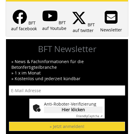
BFT
BFT
BFT
auf Youtube
auf facebook
Newsletter
auf twitter
BFT Newsletter
» News & Fachinformationen für die
Betonfertigteilbranche
» 1 x im Monat
» Kostenlos und jederzeit kündbar
Anti-Roboter-Verifizierung
Hier klicken
Friendly
Captcha ⇗
» Jetzt anmelden!