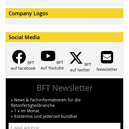
Company Logos
Social Media
BFT
BFT
BFT
auf Youtube
auf facebook
Newsletter
auf twitter
BFT Newsletter
» News & Fachinformationen für die
Betonfertigteilbranche
» 1 x im Monat
» Kostenlos und jederzeit kündbar