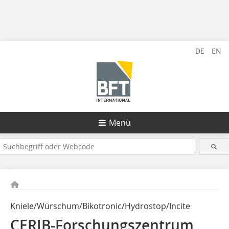
DE
EN
Menü
Kniele/Würschum/Bikotronic/Hydrostop/Incite
CERIB-Forschungszentrum