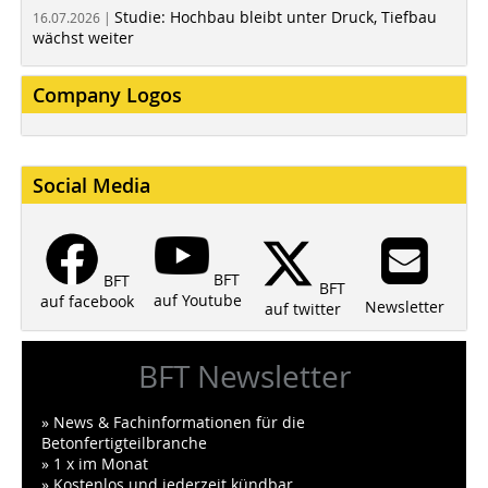
Studie: Hochbau bleibt unter Druck, Tiefbau
16.07.2026 |
wächst weiter
Company Logos
Social Media
BFT
BFT
BFT
auf Youtube
auf facebook
Newsletter
auf twitter
BFT Newsletter
» News & Fachinformationen für die
Betonfertigteilbranche
» 1 x im Monat
» Kostenlos und jederzeit kündbar