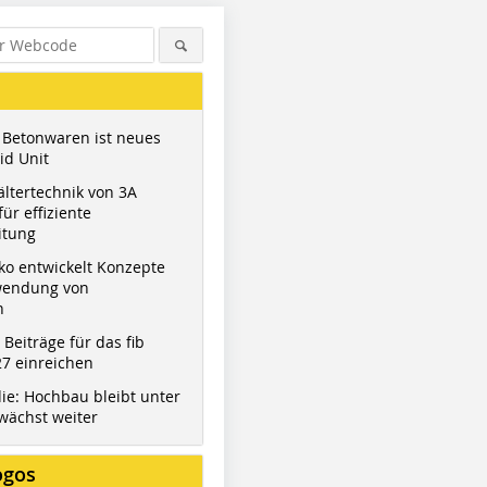
 Betonwaren ist neues
id Unit
ltertechnik von 3A
ür effiziente
itung
ko entwickelt Konzepte
wendung von
n
t Beiträge für das fib
7 einreichen
ie: Hochbau bleibt unter
wächst weiter
ogos