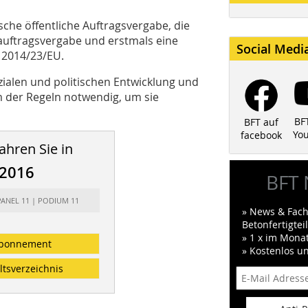
sche öffentliche Auftragsvergabe, die
auftragsvergabe und erstmals eine
Social Medi
 2014/23/EU.
zialen und politischen Entwicklung und
 der Regeln notwendig, um sie
BF
BFT auf
Yo
facebook
ahren Sie in
/2016
BFT 
PANEL 11 | PODIUM 11
» News & Fach
Betonfertigte
» 1 x im Mona
bonnement
» Kostenlos u
ltsverzeichnis