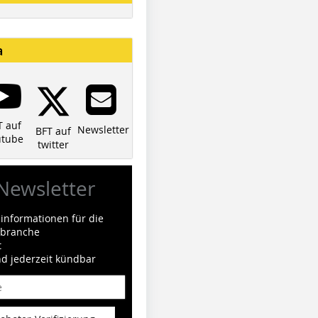
a
T auf
Newsletter
BFT auf
utube
twitter
Newsletter
informationen für die
ilbranche
t
nd jederzeit kündbar