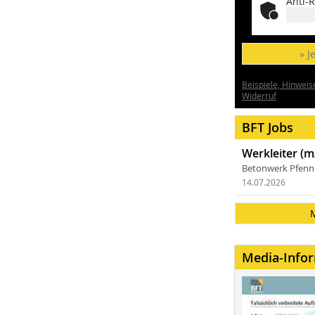
Anti-R
» J
Beispiele, Hinweis
Widerruf
BFT Jobs
Werkleiter (m
Betonwerk Pfen
14.07.2026
Media-Info