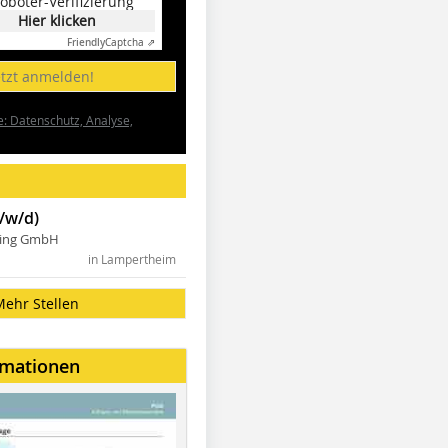
oboter-Verifizierung
Hier klicken
Friendly
Captcha ⇗
etzt anmelden!
e: Datenschutz, Analyse,
/w/d)
ning GmbH
in Lampertheim
Mehr Stellen
rmationen