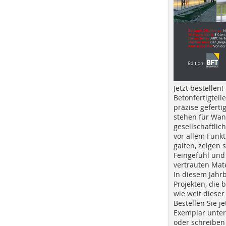
Jetzt bestellen!
Betonfertigteil
präzise geferti
stehen für Wan
gesellschaftlic
vor allem Funkt
galten, zeigen s
Feingefühl und
vertrauten Mat
In diesem Jahr
Projekten, die 
wie weit dieser
Bestellen Sie je
Exemplar unte
oder schreiben 