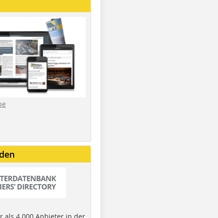
be
nden
 als 4.000 Anbieter in der