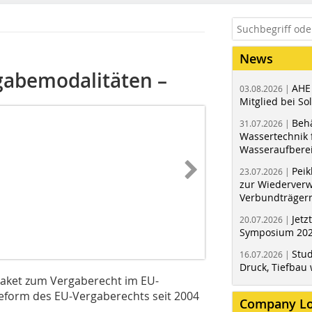
News
gabemodalitäten –
AHE
03.08.2026 |
Mitglied bei Sol
Behä
31.07.2026 |
Wassertechnik f
Wasseraufbere
Peik
23.07.2026 |
zur Wiederver
Verbundträger
Jetz
20.07.2026 |
Symposium 202
Stud
16.07.2026 |
Druck, Tiefbau 
paket zum Vergaberecht im EU-
Reform des EU-Vergaberechts seit 2004
Company L