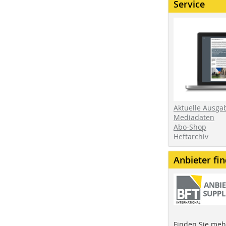
Service
Aktuelle Ausga
Mediadaten
Abo-Shop
Heftarchiv
Anbieter fi
Finden Sie mehr