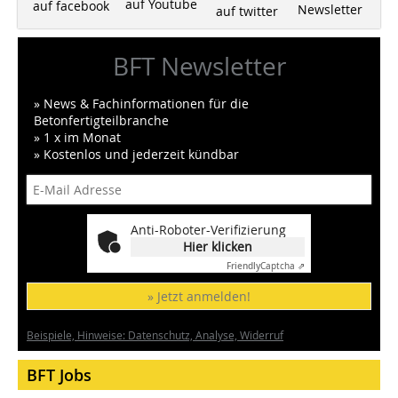
auf Youtube
auf facebook
Newsletter
auf twitter
BFT Newsletter
» News & Fachinformationen für die
Betonfertigteilbranche
» 1 x im Monat
» Kostenlos und jederzeit kündbar
Anti-Roboter-Verifizierung
Hier klicken
Friendly
Captcha ⇗
» Jetzt anmelden!
Beispiele, Hinweise: Datenschutz, Analyse, Widerruf
BFT Jobs