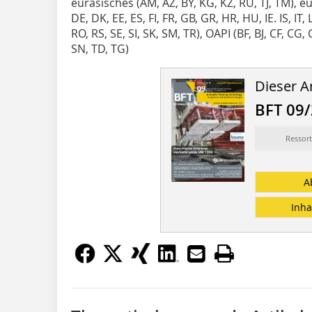
eurasisches (AM, AZ, BY, KG, KZ, RU, TJ, TM), eu
DE, DK, EE, ES, FI, FR, GB, GR, HR, HU, IE. IS, IT
RO, RS, SE, SI, SK, SM, TR), OAPI (BF, BJ, CF, C
SN, TD, TG)
Dieser Ar
BFT 09
Ressort
A
Inha