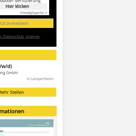
oboter-Verifizierung
Hier klicken
Friendly
Captcha ⇗
etzt anmelden!
e: Datenschutz, Analyse,
/w/d)
ning GmbH
in Lampertheim
Mehr Stellen
rmationen