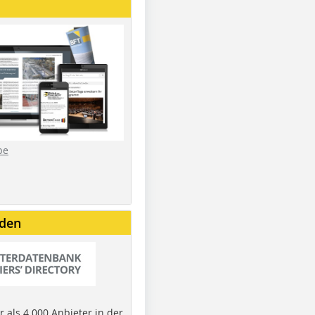
be
nden
 als 4.000 Anbieter in der