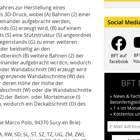
rfahren zur Herstellung eines
s 3D-Druck, wobei (A) Bahnen (2) einer
feinander aufgebracht werden,
Social Medi
ds (G) erzeugt wird, (B) auf einem
 (S) eine Stützstruktur (5) angeordnet
Gegenstands (G) zu einer weiteren
 oder beidseitig an den
bereich (B) weitere Bahnen (2) der
BF
BFT auf
Yo
facebook
feinander aufgebracht wcrdcn, wodurch
zender Wandabschnitt (W) erzeugt wird
) angrenzende Wandabschnitte (W) des
BFT 
r deren Höhe der Höhe der
ndabschnitt (W) oder die Wandabschnitte
» News & Fach
(2) der Beton- oder Mörtelmasse (l)
Betonfertigte
, wodurch ein Deckabschnitt (D) des
» 1 x im Mona
» Kostenlos u
ue Marco Polo, 94370 Sucy-en­ Brie)
 RW, SD, SL, ST, SZ, TZ, UG, ZM, ZW),