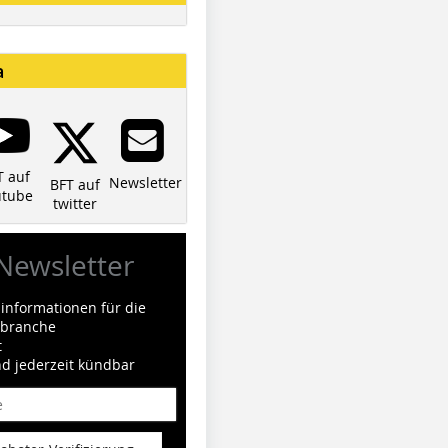
a
T auf
Newsletter
BFT auf
utube
twitter
Newsletter
informationen für die
ilbranche
t
nd jederzeit kündbar