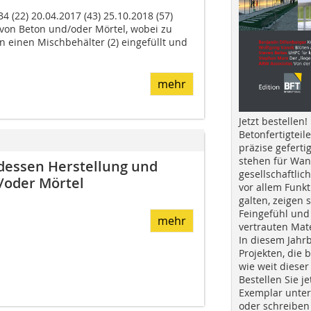
4 (22) 20.04.2017 (43) 25.10.2018 (57)
von Beton und/oder Mörtel, wobei zu
 einen Mischbehälter (2) eingefüllt und
mehr
Jetzt bestellen!
Betonfertigteil
präzise geferti
stehen für Wan
 dessen Herstellung und
gesellschaftlic
/oder Mörtel
vor allem Funkt
galten, zeigen s
Feingefühl und
mehr
vertrauten Mat
In diesem Jahr
Projekten, die 
wie weit dieser
Bestellen Sie je
Exemplar unte
oder schreiben 