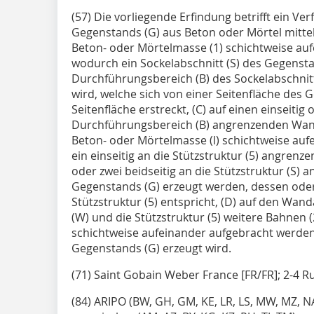
(57) Die vorliegende Erfindung betrifft ein Ve
Gegenstands (G) aus Beton oder Mörtel mittel
Beton- oder Mörtelmasse (1) schichtweise au
wodurch ein Sockelabschnitt (S) des Gegenstan
Durchführungsbereich (B) des Sockelabschnitts
wird, welche sich von einer Seitenfläche des 
Seitenfläche erstreckt, (C) auf einen einseitig
Durchführungsbereich (B) angrenzenden Wand
Beton- oder Mörtelmasse (l) schichtweise au
ein einseitig an die Stützstruktur (5) angren
oder zwei beidseitig an die Stützstruktur (S
Gegenstands (G) erzeugt werden, dessen ode
Stützstruktur (5) entspricht, (D) auf den Wa
(W) und die Stützstruktur (5) weitere Bahnen 
schichtweise aufeinander aufgebracht werden
Gegenstands (G) erzeugt wird.
(71) Saint Gobain Weber France [FR/FR]; 2-4 R
(84) ARIPO (BW, GH, GM, KE, LR, LS, MW, MZ, NA,