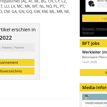
Anti-R
ropäisches (AL, AT, BE, BG, CH, CY, CZ,
, LT, LU, LV, MC, MK, MT, NL, NO, PL, PT,
G, CI, CM. GA, GN, GQ, GW, KM, ML, MR, NE,
» J
tikel erschien in
Beispiele, Hinweis
Widerruf
/2022
BFT Jobs
: Patents | Patente
Werkleiter (m
Betonwerk Pfen
bonnement
14.07.2026
ltsverzeichnis
Media-Info