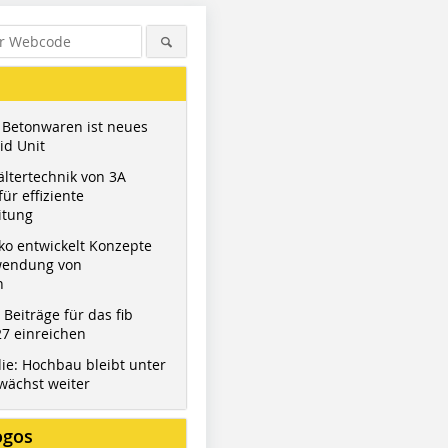
 Betonwaren ist neues
id Unit
ltertechnik von 3A
ür effiziente
itung
ko entwickelt Konzepte
wendung von
n
t Beiträge für das fib
7 einreichen
ie: Hochbau bleibt unter
wächst weiter
ogos