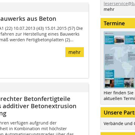
leserservice@b
mehr
 Bauwerks aus Beton
Termine
1 (22) 10.07.2013 (43) 15.01.2015 (57) Die
erfahren zur Herstellung eines Bauwerks
mäß werden Fertigbetonplatten (2)...
mehr
Hier finden Sie
erechter Betonfertigteile
aktuellen Term
 additiver Betonextrusion
Unsere Part
ung
ahren verfügen aufgrund der
Verbände und 
heit in Kombination mit höchster
en Automatisierungsgrades über das